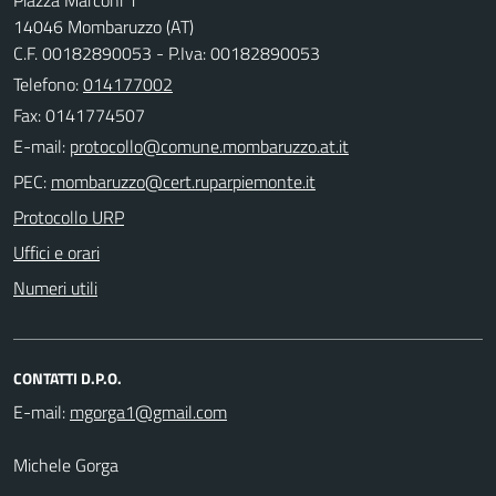
14046 Mombaruzzo (AT)
C.F. 00182890053 - P.Iva: 00182890053
Telefono:
014177002
Fax: 0141774507
E-mail:
PEC:
Protocollo URP
Uffici e orari
Numeri utili
CONTATTI D.P.O.
E-mail:
Michele Gorga