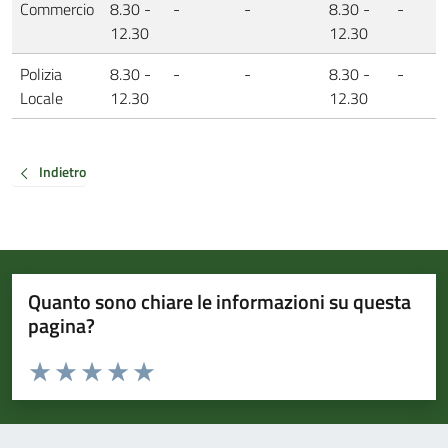
Commercio
8.30 -
-
-
8.30 -
-
12.30
12.30
Polizia
8.30 -
-
-
8.30 -
-
Locale
12.30
12.30
Indietro
Quanto sono chiare le informazioni su questa
pagina?
Valuta da 1 a 5 stelle la pagina
Valuta 1 stelle su 5
Valuta 2 stelle su 5
Valuta 3 stelle su 5
Valuta 4 stelle su 5
Valuta 5 stelle su 5