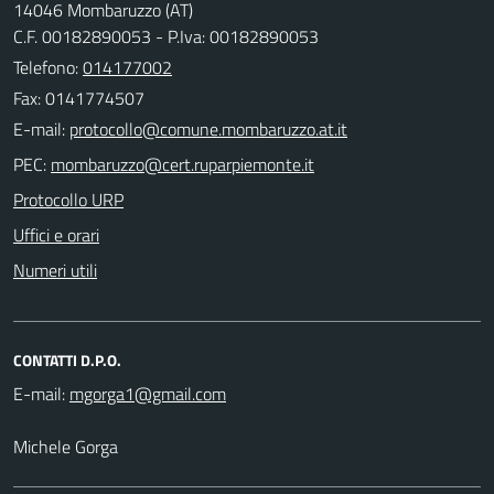
14046 Mombaruzzo (AT)
C.F. 00182890053 - P.Iva: 00182890053
Telefono:
014177002
Fax: 0141774507
E-mail:
PEC:
Protocollo URP
Uffici e orari
Numeri utili
CONTATTI D.P.O.
E-mail:
Michele Gorga