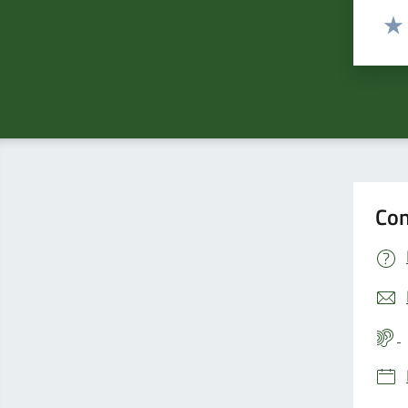
Valut
Valu
Con