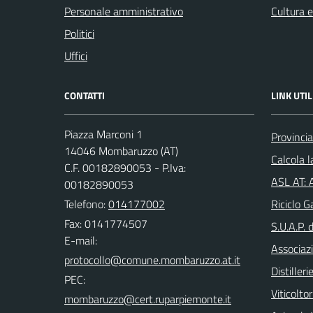
Personale amministrativo
Cultura 
Politici
Uffici
CONTATTI
LINK UTIL
Piazza Marconi 1
Provincia
14046 Mombaruzzo (AT)
Calcola 
C.F. 00182890053 - P.Iva:
ASL AT: A
00182890053
Telefono:
014177002
Riciclo G
Fax: 0141774507
S.U.A.P. 
E-mail:
Associazi
Distilleri
PEC:
Viticoltor