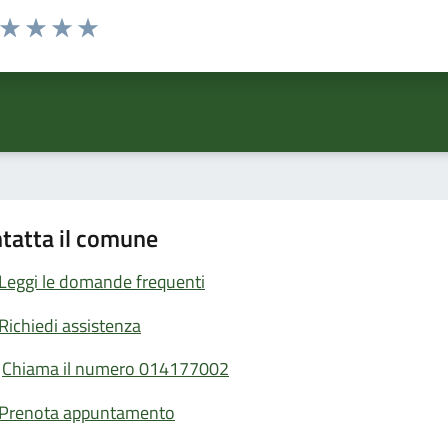
a da 1 a 5 stelle la pagina
ta 1 stelle su 5
Valuta 2 stelle su 5
Valuta 3 stelle su 5
Valuta 4 stelle su 5
Valuta 5 stelle su 5
tatta il comune
Leggi le domande frequenti
Richiedi assistenza
Chiama il numero 014177002
Prenota appuntamento