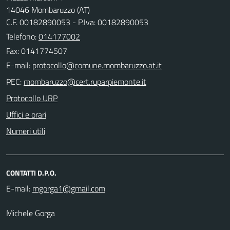
14046 Mombaruzzo (AT)
C.F. 00182890053 - P.Iva: 00182890053
Telefono:
014177002
Fax: 0141774507
E-mail:
PEC:
Protocollo URP
Uffici e orari
Numeri utili
CONTATTI D.P.O.
E-mail:
Michele Gorga